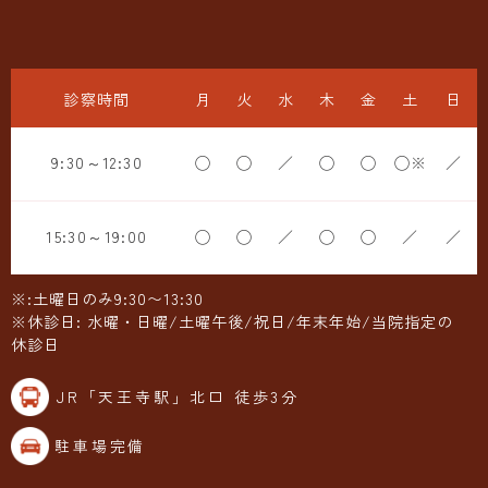
診察時間
月
火
水
木
金
土
日
9:30～12:30
◯
◯
／
◯
◯
◯※
／
15:30～19:00
◯
◯
／
◯
◯
／
／
※:土曜日のみ9:30〜13:30
※休診日: 水曜・日曜/土曜午後/祝日/年末年始/当院指定の
休診日
JR「天王寺駅」北口 徒歩3分
駐車場完備