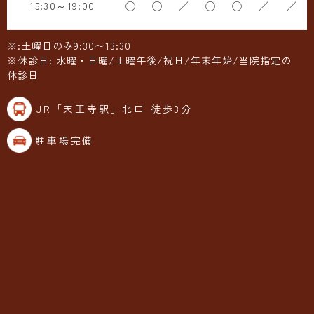
15:30～19:00
◯
◯
／
◯
◯
／
／
※:土曜日のみ9:30〜13:30
※休診日: 水曜・日曜/土曜午後/祝日/年末年始/当院指定の
休診日
JR「天王寺駅」北口 徒歩3分
駐車場完備