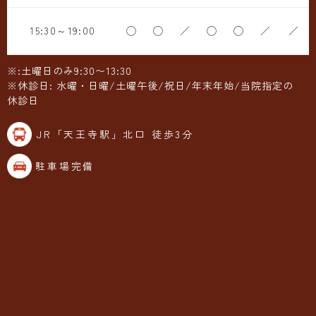
15:30～19:00
◯
◯
／
◯
◯
／
／
※:土曜日のみ9:30〜13:30
※休診日: 水曜・日曜/土曜午後/祝日/年末年始/当院指定の
休診日
JR「天王寺駅」北口 徒歩3分
駐車場完備