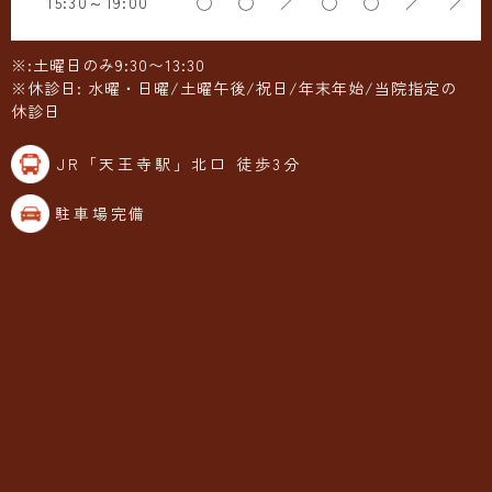
15:30～19:00
◯
◯
／
◯
◯
／
／
※:土曜日のみ9:30〜13:30
※休診日: 水曜・日曜/土曜午後/祝日/年末年始/当院指定の
休診日
JR「天王寺駅」北口 徒歩3分
駐車場完備