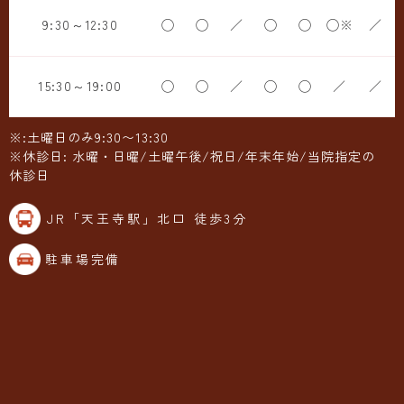
9:30～12:30
◯
◯
／
◯
◯
◯※
／
15:30～19:00
◯
◯
／
◯
◯
／
／
※:土曜日のみ9:30〜13:30
※休診日: 水曜・日曜/土曜午後/祝日/年末年始/当院指定の
休診日
JR「天王寺駅」北口 徒歩3分
駐車場完備