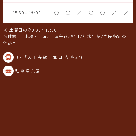
15:30～19:00
◯
◯
／
◯
◯
／
／
※:土曜日のみ9:30〜13:30
※休診日: 水曜・日曜/土曜午後/祝日/年末年始/当院指定の
休診日
JR「天王寺駅」北口 徒歩3分
駐車場完備