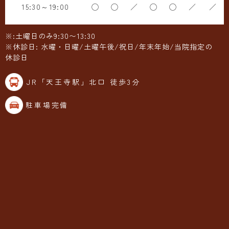
15:30～19:00
◯
◯
／
◯
◯
／
／
※:土曜日のみ9:30〜13:30
※休診日: 水曜・日曜/土曜午後/祝日/年末年始/当院指定の
休診日
JR「天王寺駅」北口 徒歩3分
駐車場完備