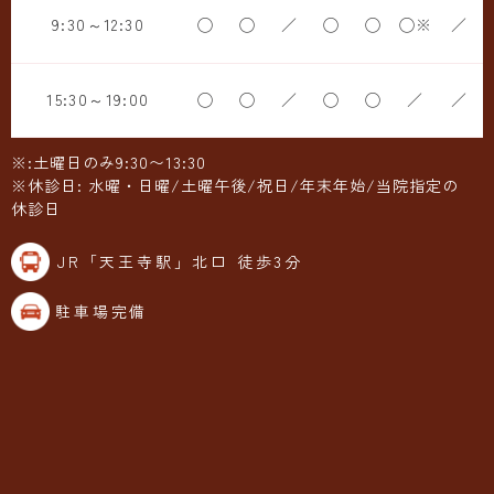
9:30～12:30
◯
◯
／
◯
◯
◯※
／
15:30～19:00
◯
◯
／
◯
◯
／
／
※:土曜日のみ9:30〜13:30
※休診日: 水曜・日曜/土曜午後/祝日/年末年始/当院指定の
休診日
JR「天王寺駅」北口 徒歩3分
駐車場完備