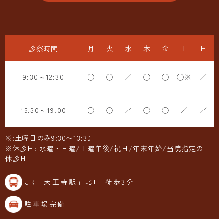
診察時間
月
火
水
木
金
土
日
9:30～12:30
◯
◯
／
◯
◯
◯※
／
15:30～19:00
◯
◯
／
◯
◯
／
／
※:土曜日のみ9:30〜13:30
※休診日: 水曜・日曜/土曜午後/祝日/年末年始/当院指定の
休診日
JR「天王寺駅」北口 徒歩3分
駐車場完備