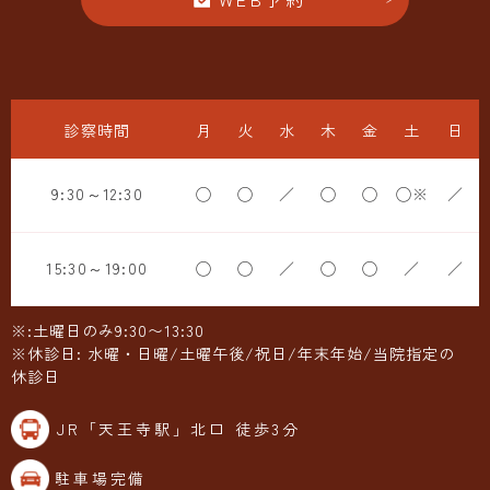
診察時間
月
火
水
木
金
土
日
9:30～12:30
◯
◯
／
◯
◯
◯※
／
15:30～19:00
◯
◯
／
◯
◯
／
／
※:土曜日のみ9:30〜13:30
※休診日: 水曜・日曜/土曜午後/祝日/年末年始/当院指定の
休診日
JR「天王寺駅」北口 徒歩3分
駐車場完備