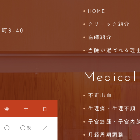
HOME
クリニック紹介
9-40
医師紹介
当院が選ばれる理
Medical
不正出血
生理痛・生理不順
金
土
日
子宮筋腫・子宮内
◯
◯※
／
月経周期調整