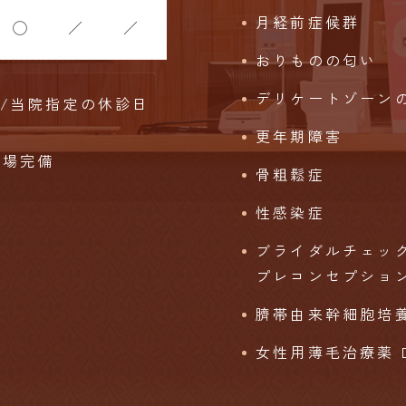
月経前症候群
◯
／
／
おりものの匂い
デリケートゾーン
始/当院指定の休診日
更年期障害
車場完備
骨粗鬆症
性感染症
ブライダルチェッ
プレコンセプショ
臍帯由来幹細胞培養
女性用薄毛治療薬 DO