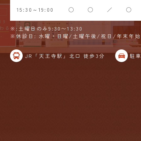
15:30～19:00
◯
◯
／
◯
※:土曜日のみ9:30〜13:30
※休診日: 水曜・日曜/土曜午後/祝日/年末年
JR「天王寺駅」北口 徒歩3分
駐