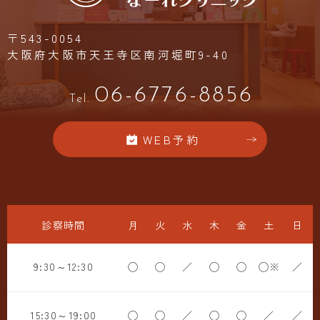
〒543-0054
大阪府大阪市天王寺区南河堀町9-40
06-6776-8856
Tel.
WEB予約
診察時間
月
火
水
木
金
土
日
9:30～12:30
◯
◯
／
◯
◯
◯※
／
15:30～19:00
◯
◯
／
◯
◯
／
／