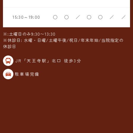
15:30～19:00
◯
◯
／
◯
◯
／
／
※:土曜日のみ9:30〜13:30
※休診日: 水曜・日曜/土曜午後/祝日/年末年始/当院指定の
休診日
JR「天王寺駅」北口 徒歩3分
駐車場完備