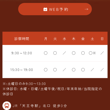
WEB予約
診察時間
月
火
水
木
金
土
日
9:30～12:30
◯
◯
／
◯
◯
◯※
／
15:30～19:00
◯
◯
／
◯
◯
／
／
※:土曜日のみ9:30〜13:30
※休診日: 水曜・日曜/土曜午後/祝日/年末年始/当院指定の
休診日
JR「天王寺駅」北口 徒歩3分