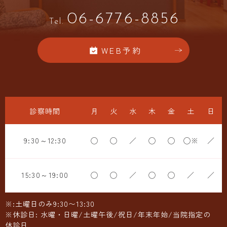
06-6776-8856
Tel.
WEB予約
診察時間
月
火
水
木
金
土
日
9:30～12:30
◯
◯
／
◯
◯
◯※
／
15:30～19:00
◯
◯
／
◯
◯
／
／
※:土曜日のみ9:30〜13:30
※休診日: 水曜・日曜/土曜午後/祝日/年末年始/当院指定の
休診日