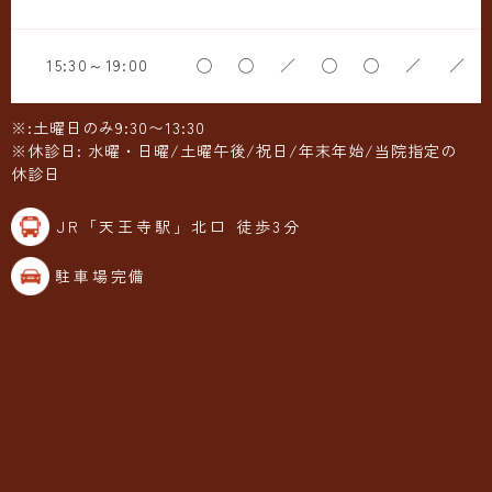
15:30～19:00
◯
◯
／
◯
◯
／
／
※:土曜日のみ9:30〜13:30
※休診日: 水曜・日曜/土曜午後/祝日/年末年始/当院指定の
休診日
JR「天王寺駅」北口 徒歩3分
駐車場完備