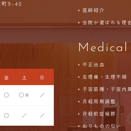
9-40
医師紹介
当院が選ばれる理
Medical
不正出血
生理痛・生理不順
金
土
日
子宮筋腫・子宮内
◯
◯※
／
月経周期調整
月経前症候群
◯
／
／
おりものの匂い