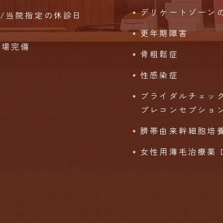
デリケートゾーン
始/当院指定の休診日
更年期障害
車場完備
骨粗鬆症
性感染症
ブライダルチェッ
プレコンセプショ
臍帯由来幹細胞培養
女性用薄毛治療薬 DO