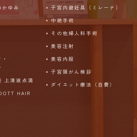
のかゆみ
子宮内避妊具（ミレーナ）
中絶手術
その他婦人科手術
美容注射
ク・
美容内服
ン
子宮頸がん検診
 上清液点滴
ダイエット療法（自費）
TT HAIR