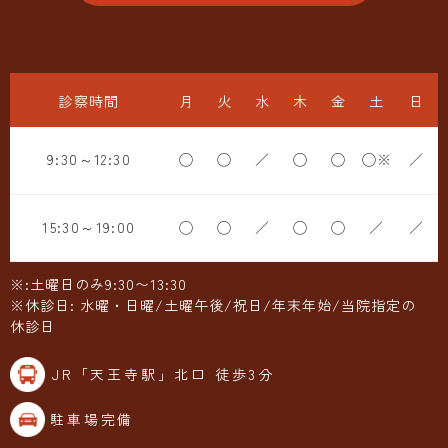
診察時間
月
火
水
木
金
土
日
9:30～12:30
◯
◯
／
◯
◯
◯※
／
15:30～19:00
◯
◯
／
◯
◯
／
／
※:土曜日のみ9:30〜13:30
※休診日: 水曜・日曜/土曜午後/祝日/年末年始/当院指定の
休診日
JR「天王寺駅」北口 徒歩3分
駐車場完備