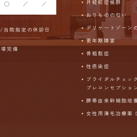
月経前症候群
◯
／
／
おりものの匂い
デリケートゾーン
始/当院指定の休診日
更年期障害
車場完備
骨粗鬆症
性感染症
ブライダルチェッ
プレコンセプショ
臍帯由来幹細胞培養
女性用薄毛治療薬 DO