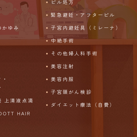
ピル処方
緊急避妊・アフターピル
のかゆみ
子宮内避妊具（ミレーナ）
中絶手術
その他婦人科手術
美容注射
ク・
美容内服
ン
子宮頸がん検診
 上清液点滴
ダイエット療法（自費）
TT HAIR