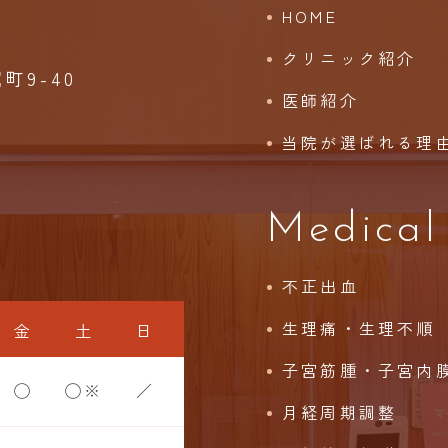
HOME
クリニック紹介
9-40
医師紹介
当院が選ばれる理
Medical
不正出血
生理痛・生理不順
金
土
日
子宮筋腫・子宮内
◯
◯※
／
月経周期調整