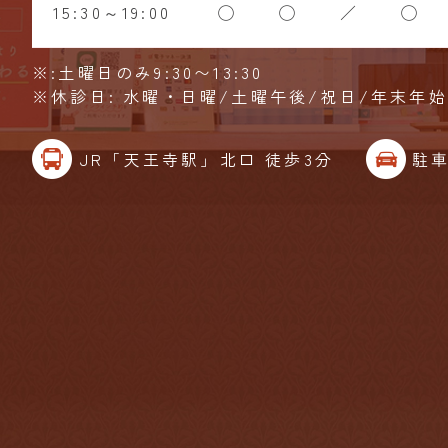
15:30～19:00
◯
◯
／
◯
※:土曜日のみ9:30〜13:30
※休診日: 水曜・日曜/土曜午後/祝日/年末年
JR「天王寺駅」北口 徒歩3分
駐