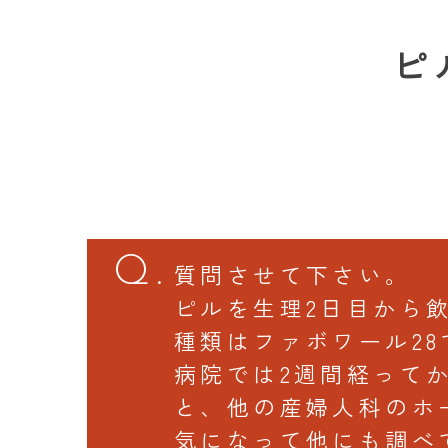
ピ
質問させて下さい。
ピルを生理2日目から
種類はファボワール28
病院では2週間経って
と、他の産婦人科のホ
気になって他にも調べ