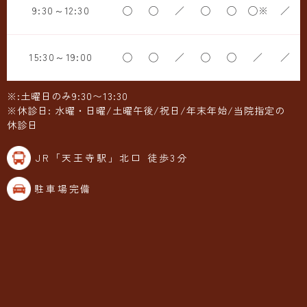
9:30～12:30
◯
◯
／
◯
◯
◯※
／
15:30～19:00
◯
◯
／
◯
◯
／
／
※:土曜日のみ9:30〜13:30
※休診日: 水曜・日曜/土曜午後/祝日/年末年始/当院指定の
休診日
JR「天王寺駅」北口 徒歩3分
駐車場完備