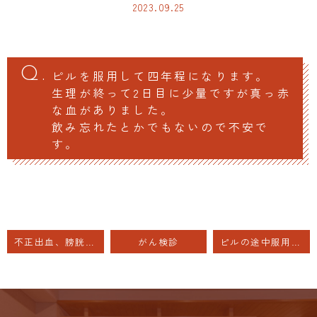
2023.09.25
ピルを服用して四年程になります。
生理が終って2日目に少量ですが真っ赤
な血がありました。
飲み忘れたとかでもないので不安で
す。
不正出血、膀胱炎が同時発症？
がん検診
ピルの途中服用中止について