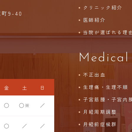
クリニック紹介
9-40
医師紹介
当院が選ばれる理
Medical
不正出血
生理痛・生理不順
金
土
日
子宮筋腫・子宮内
◯
◯※
／
月経周期調整
月経前症候群
◯
／
／