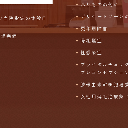
おりものの匂い
デリケートゾーン
始/当院指定の休診日
更年期障害
車場完備
骨粗鬆症
性感染症
ブライダルチェッ
プレコンセプショ
臍帯由来幹細胞培養
女性用薄毛治療薬 DO