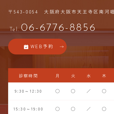
〒543-0054
大阪府大阪市天王寺区南河堀町
06-6776-8856
Tel.
WEB予約
診察時間
月
火
水
木
9:30～12:30
◯
◯
／
◯
15:30～19:00
◯
◯
／
◯