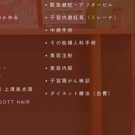
緊急避妊・アフターピル
のかゆみ
子宮内避妊具（ミレーナ）
中絶手術
その他婦人科手術
美容注射
ク・
美容内服
ン
子宮頸がん検診
 上清液点滴
ダイエット療法（自費）
TT HAIR